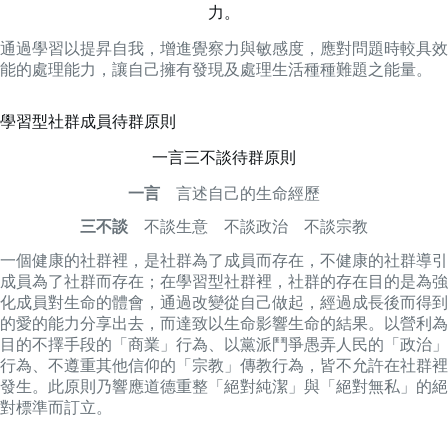
力。
通過學習以提昇自我，增進覺察力與敏感度，應對問題時較具效
能的處理能力，讓自己擁有發現及處理生活種種難題之能量。
學習型社群成員待群原則
一言三不談待群原則
一言
言述自己的生命經歷
三不談
不談生意 不談政治 不談宗教
一個健康的社群裡，是社群為了成員而存在，不健康的社群導引
成員為了社群而存在；在學習型社群裡，社群的存在目的是為強
化成員對生命的體會，通過改變從自己做起，經過成長後而得到
的愛的能力分享出去，而達致以生命影響生命的結果。以營利為
目的不擇手段的「商業」行為、以黨派鬥爭愚弄人民的「政治」
行為、不遵重其他信仰的「宗教」傳教行為，皆不允許在社群裡
發生。此原則乃響應道德重整「絕對純潔」與「絕對無私」的絕
對標準而訂立。