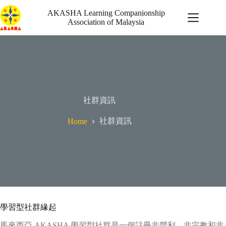
Skip
to
AKASHA Learning Companionship
content
Association of Malaysia
自發行動
社群資訊
最新消息
機會
社群資訊
Home
啟迪
關於我們
學習型社群緣起
馬來西亞 AKASHA 學習型社群是一個註冊非營利、非宗教和非