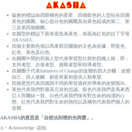
協會的標誌由四顆橘色的星星、四個藍色的人型站在四層
黃色的圓圈。核心是白色的圓圈及由黃色組成的第二、第
三及第四個圓圈。
在圓型的標誌下面有底色為黃色，表面為紅色的拉丁字母
AKASHA。
四個主要顏色係以馬來西亞國旗的主色為依據，即藍色、
紅色、黃色及白色。
在圓圈中間的四個人型代表學習型社群的四種人格，即：
支持者型、自發者型、挑戰者型和領導者型。
四層圈子代表Initiatives of Change的改變的四大步驟：改變
自己、與人接觸、創造答案和提供人類希望。
四個星型代表四個因不同的學習過程所帶來的改變面向。
黃色代表我們對最高元首的忠誠。藍色代表我們是馬來西
亞人而團結一致。白色代表我們保有對生命的純潔的心
態。紅色代表我們對生命的熱忱以及橘色代表我們個人的
改變。
AKASHA的意思是「自然法則裡的光與愛」。
A =
A
cknowledge 認知