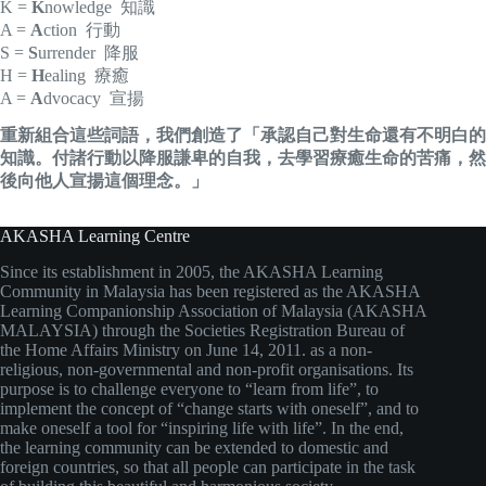
K =
K
nowledge 知識
A =
A
ction 行動
S =
S
urrender 降服
H =
H
ealing 療癒
A =
A
dvocacy 宣揚
重新組合這些詞語，我們創造了「承認自己對生命還有不明白的
知識。付諸行動以降服謙卑的自我，去學習療癒生命的苦痛，然
後向他人宣揚這個理念。」
AKASHA Learning Centre
Since its establishment in 2005, the AKASHA Learning
Community in Malaysia has been registered as the AKASHA
Learning Companionship Association of Malaysia (AKASHA
MALAYSIA) through the Societies Registration Bureau of
the Home Affairs Ministry on June 14, 2011. as a non-
religious, non-governmental and non-profit organisations. Its
purpose is to challenge everyone to “learn from life”, to
implement the concept of “change starts with oneself”, and to
make oneself a tool for “inspiring life with life”. In the end,
the learning community can be extended to domestic and
foreign countries, so that all people can participate in the task