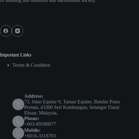
of building this beautiful and harmonious society.
Social Icons
Important Links
Terms & Condition
Contact Us
Address:
73, Jalan Equine 9, Taman Equine, Bandar Putra
Permai, 43300 Seri Kembangan, Selangor Darul
Ehsan, Malaysia.
Phone:
+603-89586877
Mobile:
+6016-3318763