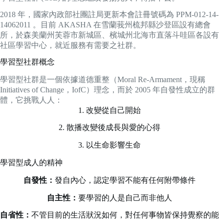
2018 年，國家內政部社團註局更新本會註冊號碼為 PPM-012-14-
14062011 。目前 AKASHA 在雪蘭莪州梳邦縣沙登區設有總會
所，於森美蘭州芙蓉市新城區、檳城州北海市直落斗哇區各設有
社區學習中心，就近服務有需要之社群。
學習型社群概念
學習型社群是一個依據道德重整（Moral Re-Armament，現稱
Initiatives of Change，IofC）理念，而於 2005 年自發性成立的群
體，它挑戰人人：
1. 改變從自己開始
2. 散播改變後成長與愛的心得
3. 以生命影響生命
學習型成人的精神
自發性：
發自內心，認定學習不能有任何附帶條件
自主性：
要學習的人是自己而非他人
自省性：
不管目前的生活狀況如何，對任何事物皆保持覺察的能