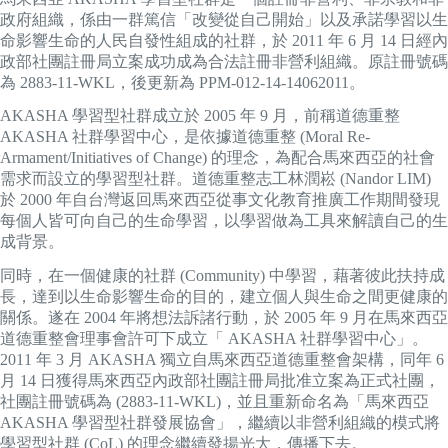
政府組織，係由一群篤信「改變從自己開始」以及承諾學習以生
命影響生命的人民自發性組成的社群，於 2011 年 6 月 14 日經內
政部社團註冊局立案成功成為合法註冊非營利組織。原註冊號碼
為 2883-11-WKL，後更新為 PPM-012-14-14062011。
AKASHA 學習型社群成立於 2005 年 9 月，前稱道德重整
AKASHA 社群學習中心，是依據道德重整 (Moral Re-
Armament/Initiatives of Change) 的理念，為配合馬來西亞的社會
需求而設立的學習型社群。道德重整志工林潤崧 (Nandor LIM)
於 2000 年自台灣返回馬來西亞從事文化教育推廣工作期間發現
每個人皆可向自己的生命學習，以學習做為工具來解讀自己的生
成背景。
同時，在一個健康的社群 (Community) 中學習，藉著彼此扶持成
長，達到以生命影響生命的目的，建立個人與生命之間更健康的
關係。遂在 2004 年將想法訴諸行動，於 2005 年 9 月在馬來西亞
道德重整會理事會許可下成立「 AKASHA 社群學習中心」。
2011 年 3 月 AKASHA 獨立自馬來西亞道德重整會架構，同年 6
月 14 日獲得馬來西亞內政部社團註冊局批准立案為正式社團，
社團註冊號碼為 (2883-11-WKL)，並且重新命名為「馬來西亞
AKASHA 學習型社群發展協會」，繼續以非營利組織的模式將
學習型社群 (CoL) 的理念繼續發揚光大，傳播下去。