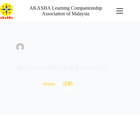
Skip
to
AKASHA Learning Companionship
content
Association of Malaysia
wpmyakasha_sc
February 22, 2023
活動
自發行動
疫後陪伴──人際關係的重建 @ 線上活動
最新消息
機會
啟迪
活動
Home
關於我們
疫後陪伴──人際關係的重建 @ 線上活動